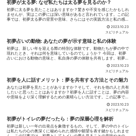
初夢が太る夢: なぜ私たちは太る夢を見るのか？
初夢に太る夢を見たことはありますか？驚きや不安を感じたかもしれ
ませんが、実はこの夢には深い意味があると言われています。この記
事では、初夢太る夢の背景や意味、さらにはその実践方法と私の感想
を共有します。一緒に夢の意味を探求し、それがあなたの人...
2023.10.23
スピリチュアル
初夢占いの動物: あなたの夢が示す意味と私の体験
初夢は、新しい年を迎える際の特別な体験です。動物たちが夢の中で
現れたとき、それは何を意味しているのでしょうか？ 今回は、初夢
占いにおける動物の意味と、私自身の夢の体験を共有します。初夢占
いとは初夢占いは古くからの伝統的な占術の一つです。夢に...
2023.10.23
スピリチュアル
初夢を人に話すメリット：夢を共有する方法とその魅力
あなたは初夢を見たことがありますか？そして、それを他の人と共有
したいと思ったことはありますか？初夢を人に話すことは、夢の内容
や意味をより深く理解するための素晴らしい方法です。この記事で
は、初夢を人に話す方法と、それを実際に試したときの私の体...
2023.10.23
スピリチュアル
初夢がトイレの夢だったら：夢の深層心理を解析
初夢は新しい一年の出発点を象徴するもの。そして、夢の中のトイレ
は私たちの心の奥深くに秘められた感情や願望を表す鍵かもしれませ
ん。この記事では、初夢としてトイレの夢を見ることの意味やその背