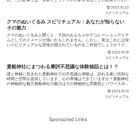
後にある心理について、私の視点から分析し、皆さんと共有...
2023.10.23
スピリチュアル
クマのぬいぐるみ スピリチュアル：あなたが知らない
その魅力
クマのぬいぐるみと聞くと、子供のおもちゃやデコレーションアイテ
ムとしてのイメージが強いかもしれません。しかし、実はこれには深
いスピリチュアルな意味が隠されているのをご存知でしょうか？クマ
のぬいぐるみの歴史クマのぬいぐるみは古くから多くの文化...
2023.10.19
スピリチュアル
貴船神社にまつわる摩訶不思議な体験秘話とは！？
謎と神秘に包まれた貴船神社での不思議な体験は、訪れる者に特別な
時間と空間を提供しています。心の準備はできていますか？貴船神社
の神秘的な魅力貴船神社の魅力はその神秘的な雰囲気とパワースポッ
トとしての知名度にあります。参拝者を異次元の空間へと誘...
2023.10.13
スピリチュアル
Sponsored Links