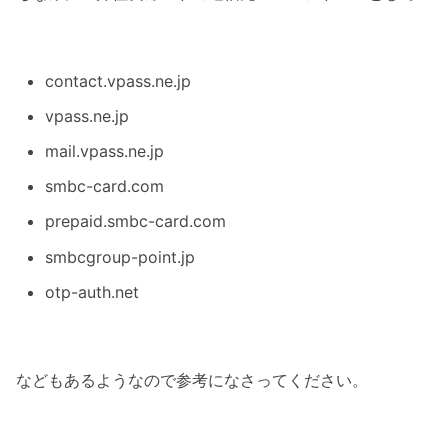
contact.vpass.ne.jp
vpass.ne.jp
mail.vpass.ne.jp
smbc-card.com
prepaid.smbc-card.com
smbcgroup-point.jp
otp-auth.net
などもあるようなので参考になさってください。