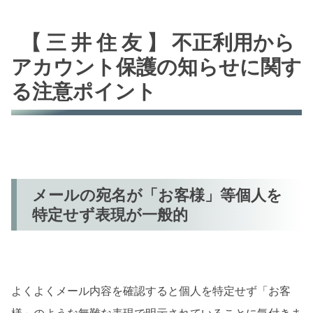
知らせに関する注意ポイント
【 三 井 住 友 】 不正利用から
メールの宛名が「お客様」等個人を特定せ
アカウント保護の知らせに関す
ず表現が一般的
る注意ポイント
オフィシャルサイトとアドレスが相違
安全に情報を確認する手堅い方法
個人情報を怪しいサイトに誤って入力してしま
った場合の対処方法
メールの宛名が「お客様」等個人を
「【 三 井 住 友 】 不正利用からアカウントを保
特定せず表現が一般的
護するために追加情報が必要。」の内容
まとめ
よくよくメール内容を確認すると個人を特定せず「お客