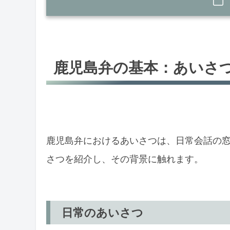
鹿児島弁の基本：あいさつ編
日常のあいさつ
鹿児島弁の基本：あいさ
あいさつの文化的背景
鹿児島弁への変換：基礎知識
標準語から鹿児島弁へ
変換のポイント
鹿児島弁におけるあいさつは、日常会話の
さつを紹介し、その背景に触れます。
鹿児島弁の日常会話
日常生活での使用例
会話の中での鹿児島弁
日常のあいさつ