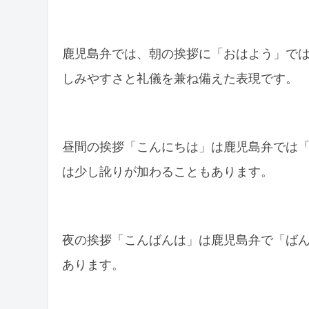
鹿児島弁の理解を深めるコツ
習得のためのアドバイス
鹿児島弁では、朝の挨拶に「おはよう」で
日常での練習法
しみやすさと礼儀を兼ね備えた表現です。
鹿児島弁の文化的意義
鹿児島弁と地域文化
昼間の挨拶「こんにちは」は鹿児島弁では
方言としての重要性
は少し訛りが加わることもあります。
まとめ
夜の挨拶「こんばんは」は鹿児島弁で「ば
あります。