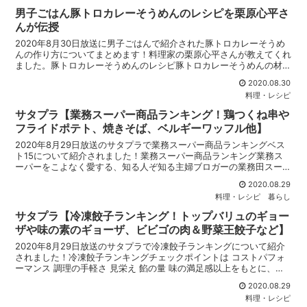
男子ごはん豚トロカレーそうめんのレシピを栗原心平さ
んが伝授
2020年8月30日放送に男子ごはんで紹介された豚トロカレーそうめ
んの作り方についてまとめます！料理家の栗原心平さんが教えてくれ
ました。豚トロカレーそうめんのレシピ豚トロカレーそうめんの材料
(二人分)そうめん 150ｇ豚トロ 100ｇカレー...
2020.08.30
料理・レシピ
サタプラ【業務スーパー商品ランキング！鶏つくね串や
フライドポテト、焼きそば、ベルギーワッフル他】
2020年8月29日放送のサタプラで業務スーパー商品ランキングベス
ト15について紹介されました！業務スーパー商品ランキング業務ス
ーパーをこよなく愛する、知る人ぞ知る主婦ブロガーの業務田スー子
さんが、商品数約2500種類の中から厳選し、本当に...
2020.08.29
料理・レシピ
暮らし
サタプラ【冷凍餃子ランキング！トップバリュのギョー
ザや味の素のギョーザ、ビビゴの肉＆野菜王餃子など】
2020年8月29日放送のサタプラで冷凍餃子ランキングについて紹介
されました！冷凍餃子ランキングチェックポイントは コストパフォ
ーマンス 調理の手軽さ 見栄え 餡の量 味の満足感以上をもとに、項
目ごとに10点満点で採点、合計点の高い総合ラン...
2020.08.29
料理・レシピ