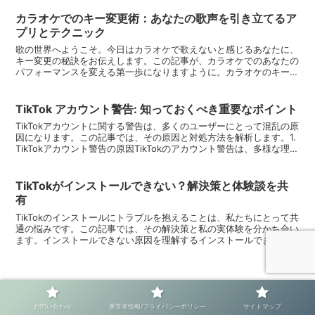
カラオケでのキー変更術：あなたの歌声を引き立てるア
プリとテクニック
歌の世界へようこそ。今日はカラオケで歌えないと感じるあなたに、
キー変更の秘訣をお伝えします。この記事が、カラオケでのあなたの
パフォーマンスを変える第一歩になりますように。カラオケのキー変
更が必要な理由歌は心を表現する手段ですが、時にオリジナ...
TikTok アカウント警告: 知っておくべき重要なポイント
TikTokアカウントに関する警告は、多くのユーザーにとって混乱の原
因になります。この記事では、その原因と対処方法を解析します。1.
TikTokアカウント警告の原因TikTokのアカウント警告は、多様な理由
によって発生します。利用規約には...
TikTokがインストールできない？解決策と体験談を共
有
TikTokのインストールにトラブルを抱えることは、私たちにとって共
通の悩みです。この記事では、その解決策と私の実体験を分かち合い
ます。インストールできない原因を理解するインストールできない問
題には様々な原因があります。デバイスの互換性、ス...
お問い合わせ
運営者情報/プライバシーポリシー
サイトマップ
ホーム
エンタメ