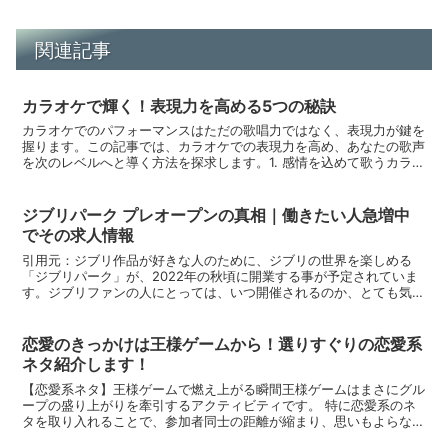
関連記事
カラオケで輝く！表現力を高める5つの秘訣
カラオケでのパフォーマンスはただの歌唱力ではなく、表現力が鍵を
握ります。この記事では、カラオケでの表現力を高め、あなたの歌声
を次のレベルへと導く方法を探求します。1. 感情を込めて歌うカラオ
ケの表現力を高める最初のステップは、感情を込めて歌...
ジブリパーク プレオープンの真相｜働きたい人急増中
でその求人情報
引用元：ジブリ作品が好きな人のために、ジブリの世界を楽しめる
「ジブリパーク」が、2022年の秋頃に開業する事が予定されていま
す。ジブリファンの人にとっては、いつ開催されるのか、とても気に
なりますよね。今回は、ジブリパークのプレオープンの詳細...
恋愛のきっかけは王様ゲームから！選りすぐりの恋愛系
ネタ紹介します！
【恋愛系ネタ】王様ゲームで燃え上がる瞬間王様ゲームはまさにグル
ープの盛り上がりを牽引するアクティビティです。 特に恋愛系のネ
タを取り入れることで、参加者同士の距離が縮まり、思いもよらない
展開が待っているかもしれません。 そんな恋愛がテーマの...