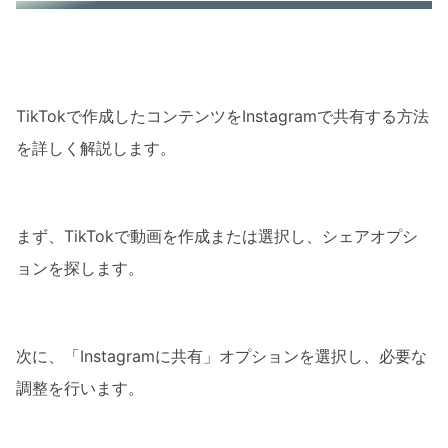
アカウント連携の問題
アプリのバージョンと互換性
3. シェア時の画質と設定の最適化
TikTokで作成したコンテンツをInstagramで共有する方法
動画の画質設定
を詳しく解説します。
Instagramへの最適なアップロード方法
4. TikTokとInstagramの連携強化
まず、TikTokで動画を作成または選択し、シェアオプシ
クロスプラットフォーム戦略
ョンを探します。
フォロワーとのエンゲージメント
5. トラブルシューティングとサポート
次に、「Instagramに共有」オプションを選択し、必要な
サポートチャネルの活用
調整を行います。
コミュニティからのサポート