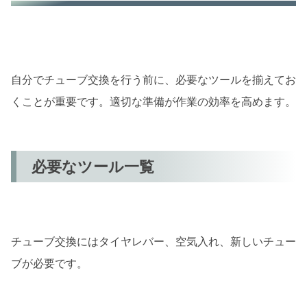
タイヤ取り外しの手順
タイヤ取り外し時の注意点
古いチューブの取り出しとチェック
自分でチューブ交換を行う前に、必要なツールを揃えてお
古いチューブの取り出し方
くことが重要です。適切な準備が作業の効率を高めます。
チューブの損傷箇所のチェック
チューブ交換の準備：必要なツールと準備
必要なツール一覧
必要なツール一覧
作業前の準備チェックリスト
タイヤの取り外し：チューブ交換の第一歩
チューブ交換にはタイヤレバー、空気入れ、新しいチュー
タイヤ取り外しの手順
ブが必要です。
タイヤ取り外し時の注意点