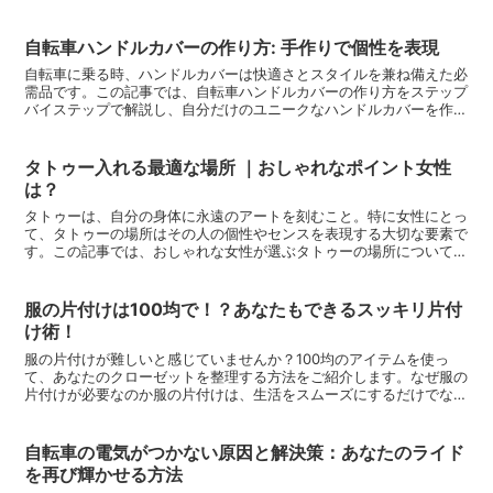
レンタルダスキンの基本冷蔵庫レンタルダスキンの基本的な...
自転車ハンドルカバーの作り方: 手作りで個性を表現
自転車に乗る時、ハンドルカバーは快適さとスタイルを兼ね備えた必
需品です。この記事では、自転車ハンドルカバーの作り方をステップ
バイステップで解説し、自分だけのユニークなハンドルカバーを作る
楽しさを共有します。手作りで自転車ライフをもっと楽しく...
タトゥー入れる最適な場所 ｜おしゃれなポイント女性
は？
タトゥーは、自分の身体に永遠のアートを刻むこと。特に女性にとっ
て、タトゥーの場所はその人の個性やセンスを表現する大切な要素で
す。この記事では、おしゃれな女性が選ぶタトゥーの場所について、
私の経験と感想を交えてご紹介します。首の後ろ首の後ろは...
服の片付けは100均で！？あなたもできるスッキリ片付
け術！
服の片付けが難しいと感じていませんか？100均のアイテムを使っ
て、あなたのクローゼットを整理する方法をご紹介します。なぜ服の
片付けが必要なのか服の片付けは、生活をスムーズにするだけでな
く、心地よい空間を作り出すためにも重要です。まず、服の片...
自転車の電気がつかない原因と解決策：あなたのライド
を再び輝かせる方法