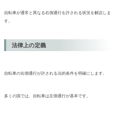
交通混雑時の対応
自転車が通常と異なる右側通行を許される状況を解説しま
3. 自転車右側通行の実践例
す。
都市部での体験談
郊外での体験談
法律上の定義
4. サイクリストのためのアドバイス
安全装備の選び方
事故回避のテクニック
自転車の右側通行が許される法的条件を明確にします。
5. コミュニティの反応と意見
サイクリストの体験談
多くの国では、自転車は左側通行が基本です。
専門家の見解
まとめ