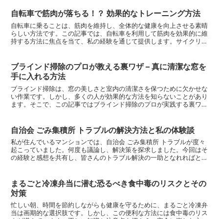
自転車で筋肉が落ちる！？ 効果的なトレーニング方法
自転車に乗ることは、筋肉を維持し、全体的な健康を向上させる素晴
らしい方法です。この記事では、自転車を利用して筋肉を効果的に維
持する方法に焦点を当て、私の経験を通じて提供します。サイクリン
グで筋肉を維持することは、健康的な生活の重要な部分です...
ブラインド掃除のプロが教える裏ワザ – 真に清潔な窓を
手に入れる方法
ブラインド掃除は、窓の美しさと室内の清潔さを保つために欠かせな
い作業です。しかし、多くの人が効果的な方法を知らないことがあり
ます。そこで、この記事ではブラインド掃除のプロが実践する裏ワザ
をご紹介します。これらの方法を実践することで、あなたの...
自治会 ごみ集積所 トラブルの解決方法と私の体験談
私が住んでいるマンションでは、自治会 ごみ集積所 トラブルが度々
起こっていました。何度も議論し、解決策を探求しました。今回はそ
の経験と感想を共有し、皆さんのトラブル解決の一助となれればと思
います。自治会 ごみ集積所 トラブルの原因自治会 ご...
まるごと冷凍弁当に潜む恐るべき食中毒のリスクとその
対策
忙しい朝、時間を節約しながらも健康を守るために、まるごと冷凍弁
当は画期的な選択肢です。しかし、この便利な方法には食中毒のリス