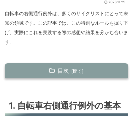
2023.11.29
自転車の右側通行例外は、多くのサイクリストにとって未
知の領域です。この記事では、この特別なルールを掘り下
げ、実際にこれを実践する際の感想や結果を分かち合いま
す。
目次
1. 自転車右側通行例外の基本
法律上の定義
1. 自転車右側通行例外の基本
安全性の重要性
2. 右側通行の例外状況
都市部と郊外の違い