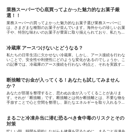
業務スーパーで心底買ってよかった魅力的なお菓子厳
選！！
業務スーパーの買ってよかった魅力的なお菓子選び業務スーパーに
は、さまざまな種類のお菓子が並んでいます。海外からの珍しいお菓
子や、特別な味わいのお菓子が豊富に取り揃えられており、私たちの
家庭でも頻繁に購入して楽しんでいます。この記事では、業務...
冷蔵庫 アースつけないとどうなる？
私たちの日常生活に欠かせない冷蔵庫。しかし、アース接続を行わな
いことで、安全性や利便性にどのような変化があるのでしょうか。こ
の記事では、冷蔵庫のアース接続を行わない利点と、それを実践する
際のポイントを解説します。アース接続を省略する理由多く...
断捨離でお金が入ってくる！あなたも試してみません
か？
あなたが部屋を整理すると、思わぬお金が入ってくることがありま
す。それが「断捨離」です。断捨離とは何か断捨離とは、不要な物を
手放すことで心と空間を整理し、新たなエネルギーを取り入れるライ
フスタイルです。このライフスタイルは、物質的なものだけで...
まるごと冷凍弁当に潜む恐るべき食中毒のリスクとその
対策
忙しい朝、時間を節約しながらも健康を守るために、まるごと冷凍弁