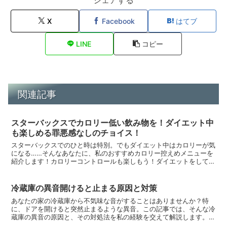
X
Facebook
はてブ
LINE
コピー
関連記事
スターバックスでカロリー低い飲み物を！ダイエット中
も楽しめる罪悪感なしのチョイス！
スターバックスでのひと時は特別。でもダイエット中はカロリーが気
になる……そんなあなたに、私のおすすめカロリー控えめメニューを
紹介します！カロリーコントロールも楽しもう！ダイエットをしてい
るとき、カフェでのオーダーは一苦労。でも、適切な選択を...
冷蔵庫の異音開けると止まる原因と対策
あなたの家の冷蔵庫から不気味な音がすることはありませんか？特
に、ドアを開けると突然止まるような異音。この記事では、そんな冷
蔵庫の異音の原因と、その対処法を私の経験を交えて解説します。冷
蔵庫からの異音の原因まず、冷蔵庫の異音が発生する一般的な...