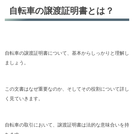
譲渡証明書の重要性
自転車の譲渡証明書とは？
譲渡証明書の役割
譲渡証明書の入手方法
オンラインでのダウンロード
自転車店での入手
自転車の譲渡証明書について、基本からしっかりと理解し
譲渡証明書の正しい書き方
ましょう。
必要な情報
記載の注意点
この文書はなぜ重要なのか、そしてその役割について詳し
ダウンロード可能な譲渡証明書テンプレート
く見ていきます。
公式サイトからのダウンロード
カスタマイズ可能なテンプレート
自転車の取引において、譲渡証明書は法的な意味合いを持
譲渡証明書の活用法と注意点