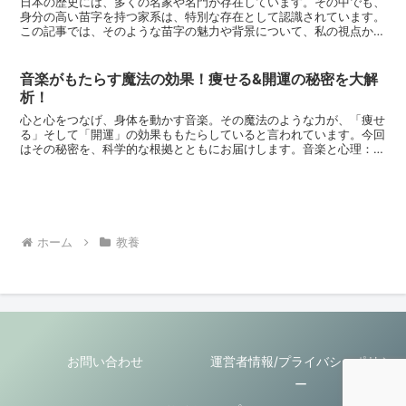
日本の歴史には、多くの名家や名門が存在しています。その中でも、
身分の高い苗字を持つ家系は、特別な存在として認識されています。
この記事では、そのような苗字の魅力や背景について、私の視点から
深く探ることにします。身分の高い苗字の起源日本の歴史を...
音楽がもたらす魔法の効果！痩せる&開運の秘密を大解
析！
心と心をつなげ、身体を動かす音楽。その魔法のような力が、「痩せ
る」そして「開運」の効果ももたらしていると言われています。今回
はその秘密を、科学的な根拠とともにお届けします。音楽と心理：穏
やかなメロディが持つ深い影響心理に対する音楽の影響は計...
ホーム
教養
お問い合わせ
運営者情報/プライバシーポリシ
ー