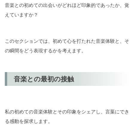
音楽との初めての出会いがどれほど印象的であったか、覚
音楽レビューの書き方
えていますか？
レビューの基本構造
感情を言葉に
このセクションでは、初めて心を打たれた音楽体験と、そ
音楽を通じたコミュニティ作り
の瞬間をどう表現するかを考えます。
コミュニティの価値
オンラインで繋がる方法
音楽との最初の接触
あなた自身の音楽の旅を楽しむ
音楽との対話
音楽の旅を文化に
私の初めての音楽体験とその印象をシェアし、言葉にでき
まとめ
る感動を探求します。