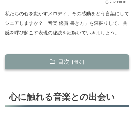
2023.10.10
私たちの心を動かすメロディ、その感動をどう言葉にして
シェアしますか？「音楽 鑑賞 書き方」を深掘りして、共
感を呼び起こす表現の秘訣を紐解いていきましょう。
目次
心に触れる音楽との出会い
音楽との最初の接触
心に触れる音楽との出会い
感動を形に
音楽鑑賞の深層心理
音楽の心理的影響
言葉にできない感動を形に