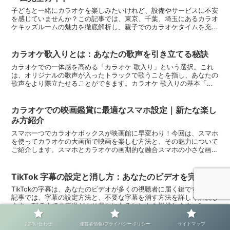
子どもと一緒にカラオケを楽しみたいけれど、設備やサービスに不安
を感じていませんか？この記事では、東京、千葉、埼玉にあるカラオ
ケキッズルームの魅力を徹底解析し、親子でのカラオケタイムを充実
させる情報をお届けします。カラオケキッズルームの基本知...
カラオケ歌入りとは：あなたの歌声を引き立てる秘訣
カラオケでの一体感を高める「カラオケ 歌入り」という選択。これ
は、オリジナルの歌声が入ったトラックで歌うことを指し、あなたの
歌声をより際立たせることができます。カラオケ 歌入りの基本「カ
ラオケ 歌入り」とは、オリジナルアーティストの歌声が部...
カラオケでの映画鑑賞に最適なスマホ設定｜新たな楽し
み方紹介
スマホ一つでカラオケボックスが映画館に早変わり！今回は、スマホ
を使ってカラオケの大画面で映画を楽しむ方法と、その魅力について
ご紹介します。スマホとカラオケの画期的な融合スマホの小さな画面
を超え、カラオケの大画面で映画を楽しむ方法を探求しまし...
TikTok 字幕の設定と消し方：あなたのビデオを完璧に
TikTokの字幕は、あなたのビデオが多くの視聴者に届く鍵です。この
記事では、字幕の設定方法と、不要な字幕を消す方法を詳しく解説し
ます。TikTokでの表現がより豊かになるヒントを提供します。1.
TikTok字幕設定の基本TikTokでの...
お問い合わせ
運営者情報/プライバシーポリシー
サイトマップ