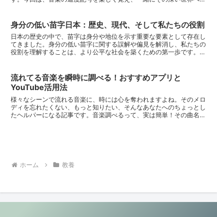
を踏み入れていきましょう！音楽の速度とは？速度記号の基本...
身分の低い苗字日本：歴史、現代、そして私たちの役割
日本の歴史の中で、苗字は身分や地位を示す重要な要素として存在し
てきました。身分の低い苗字に関する誤解や偏見を解消し、私たちの
役割を理解することは、より公平な社会を築くための第一歩です。身
分の低い苗字の歴史的背景日本の歴史を振り返ると、苗字は...
流れてる音楽を瞬時に調べる！おすすめアプリと
YouTube活用法
様々なシーンで流れる音楽に、時には心を奪われますよね。そのメロ
ディを忘れたくない、もっと知りたい、そんなあなたへのちょっとし
たヘルパーになる記事です。音楽調べるって、実は簡単！その曲名が
知りたい、でもどうやって調べたらいい？そんな時、あなた...
ホーム
教養