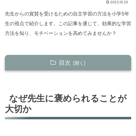
2023.10.20
先生からの賞賛を受けるための自主学習の方法を小学5年
生の視点で紹介します。この記事を通じて、効果的な学習
方法を知り、モチベーションを高めてみませんか？
目次
なぜ先生に褒められることが大切か
褒められることの心理的効果
なぜ先生に褒められることが
先生の期待に応える喜び
大切か
自主学習の方法とは
計画的に学習する
質問を積極的にする