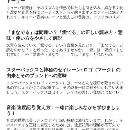
トーリー
キューバ音楽は、そのリズムと情熱で私たちを引き込み、異なる文化
と歴史的背景を持つアーティストたちが紡ぎ出すメロディーに魅了さ
れます。キューバ音楽のルーツと魅力この音楽は、アフリカのリズム
とスペインのメロディが融合し、ユニークなサウンドを生み...
「まなでる」は間違い？「愛でる」の正しい読み方・意
味・使い方をやさしく解説
文章を読んでいて「愛でる」という言葉を見たとき、「まなでる、と
読むのかな？」と迷ったことはありませんか。「愛」は「愛娘（まな
むすめ）」や「愛弟子（まなでし）」では「まな」と読むため、「愛
でる」も同じように読めそうに感じますよね。しかし、一般...
スターバックスと神秘のセイレーン: ロゴ（マーク）の
由来とそのブランドへの意味
スターバックスのロゴ（マーク）には、一体どんな秘密が隠されてい
るのでしょうか？この記事では、その謎を一緒に解き明かしていきま
しょう。スターバックスはセイレーン？その美しい怪物とはセイレー
ンは、その歌声で船乗りを魅了し、危険へと導くと言われて...
音楽 速度記号 覚え方：一緒に楽しみながら学びましょ
う！
音楽の世界は美しいメロディと深い感動に溢れています。しかし、そ
のメロディを正確に表現するためには、速度記号の理解が不可欠で
す。今回は、音楽の速度記号を楽しく覚え、一緒にその深い世界へ足