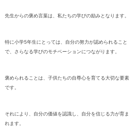
先生に褒められる学習のポイント
先生からの褒め言葉は、私たちの学びの励みとなります。
継続は力なり
自分の弱点を知る
特に小学5年生にとっては、自分の努力が認められること
実際に先生に褒められた経験
で、さらなる学びのモチベーションにつながります。
先生の一言が励みに
褒められた後の学習意欲
褒められることは、子供たちの自尊心を育てる大切な要素
まとめ
です。
それにより、自分の価値を認識し、自分を信じる力が育ま
れます。