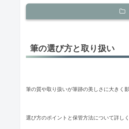
筆の選び方と取り扱い
筆の種類と選び方
筆の選び方と取り扱い
筆の保管と手入れ
練習方法のコツ
基本の筆順練習
模写練習のすすめ
筆の質や取り扱いが筆跡の美しさに大きく
インクや紙の選び方
インクの種類と選び方
選び方のポイントと保管方法について詳し
紙の種類と特性