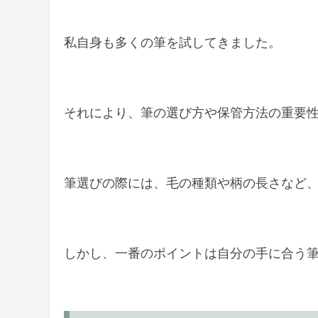
姿勢と呼吸の重要性
私自身も多くの筆を試してきました。
正しい姿勢の取り方
リラックスした呼吸のすすめ
それにより、筆の選び方や保管方法の重要
日常での習慣づくり
書くタイミングの工夫
筆記具の変化を楽しむ
筆選びの際には、毛の種類や柄の長さなど
まとめ
しかし、一番のポイントは自分の手に合う