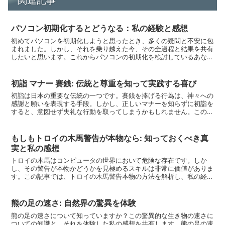
関連記事
パソコン初期化するとどうなる：私の経験と感想
初めてパソコンを初期化しようと思ったとき、多くの疑問と不安に包
まれました。しかし、それを乗り越えた今、その全過程と結果を共有
したいと思います。これからパソコンの初期化を検討しているあなた
に、私の経験が少しでも役立てれば幸いです。なぜパソコン...
初詣 マナー 賽銭: 伝統と尊重を知って実践する喜び
初詣は日本の重要な伝統の一つです。賽銭を捧げる行為は、神々への
感謝と願いを表現する手段。しかし、正しいマナーを知らずに初詣を
すると、意図せず失礼な行動を取ってしまうかもしれません。この記
事では、初詣のマナーや賽銭の方法についての正しい知識と...
もしもトロイの木馬警告が本物なら: 知っておくべき真
実と私の感想
トロイの木馬はコンピュータの世界において危険な存在です。しか
し、その警告が本物かどうかを見極めるスキルは非常に価値がありま
す。この記事では、トロイの木馬警告本物の方法を解析し、私の経験
と感想を共有します。トロイの木馬とは?トロイの木馬は、外...
熊の足の速さ: 自然界の驚異を体験
熊の足の速さについて知っていますか？この驚異的な生き物の速さに
ついての知識と、それを体験した私の感想を共有します。熊の足の速