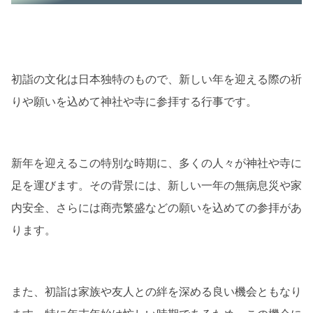
「おかしい」寺での初詣体験
寺での初詣の特異点
私の感想と結果
初詣の文化は日本独特のもので、新しい年を迎える際の祈
初詣に寺はおかしいの実体験
りや願いを込めて神社や寺に参拝する行事です。
寺を選ぶポイント
初詣時のマナー
新年を迎えるこの特別な時期に、多くの人々が神社や寺に
まとめ
足を運びます。その背景には、新しい一年の無病息災や家
内安全、さらには商売繁盛などの願いを込めての参拝があ
ります。
また、初詣は家族や友人との絆を深める良い機会ともなり