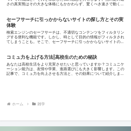
さの真実熊はその大きな体格にもかかわらず、驚くべき速さで動くこ
とができます。その速さの秘密に迫ります。熊は、多くの人...
セーフサーチに引っかからないサイトの探し方とその実
体験
検索エンジンのセーフサーチは、不適切なコンテンツをフィルタリン
グする便利な機能です。しかし、時として目的の情報がフィルタされ
てしまうことも。そこで、セーフサーチに引っかからないサイトの探
し方と私の実体験を共有します。セーフサーチとは？セーフ...
コミュ力を上げる方法|高校生のための秘訣
あなたは高校生活をより充実させたいと思っていますか？コミュニケ
ーション能力は、友情や学業、進路選びにも大きく影響します。この
記事で、コミュ力を向上させる方法と、その効果について紹介しま
す。コミュ力の重要性を理解する高校生の今、コミュ力の重要...
ホーム
雑学