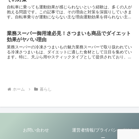
自転車に乗っても運動効果が感じられないという経験は、多くの人が
抱える問題です。この記事では、その理由と対策を深掘りしていきま
す。自転車乗りが運動にならない主な理由運動効果を得られない主な
理由には、乗り方や環境の影響があります。自転車の運動効...
業務スーパー御用達必見！さつまいも商品でダイエット
効果がヤバい理由
業務スーパーの冷凍さつまいもの魅力業務スーパーで取り扱われてい
る冷凍さつまいもは、ダイエットに適した食材として注目を集めてい
ます。特に、天ぷら用やスティックタイプとして提供されており、価
格面でも非常に手頃です。冷凍さつまいもの利点生のさつま...
ホーム
暮らし
お問い合わせ
運営者情報/プライバシーポリシ
ー