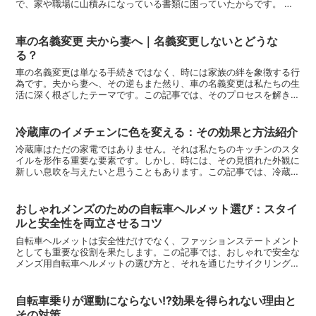
で、家や職場に山積みになっている書類に困っていたからです。 そ
こで、断捨離 書類 運気 の方法を調べて実践してみ...
車の名義変更 夫から妻へ｜名義変更しないとどうな
る？
車の名義変更は単なる手続きではなく、時には家族の絆を象徴する行
為です。夫から妻へ、その逆もまた然り、車の名義変更は私たちの生
活に深く根ざしたテーマです。この記事では、そのプロセスを解き明
かし、皆様の疑問に答えます。車の名義変更：夫から妻への...
冷蔵庫のイメチェンに色を変える：その効果と方法紹介
冷蔵庫はただの家電ではありません。それは私たちのキッチンのスタ
イルを形作る重要な要素です。しかし、時には、その見慣れた外観に
新しい息吹を与えたいと思うこともあります。この記事では、冷蔵庫
の色を変える方法と、そのプロセスで私が体験した喜びや課...
おしゃれメンズのための自転車ヘルメット選び：スタイ
ルと安全性を両立させるコツ
自転車ヘルメットは安全性だけでなく、ファッションステートメント
としても重要な役割を果たします。この記事では、おしゃれで安全な
メンズ用自転車ヘルメットの選び方と、それを通じたサイクリング体
験の向上について私の視点から解析し、共有します。おしゃ...
自転車乗りが運動にならない!?効果を得られない理由と
その対策