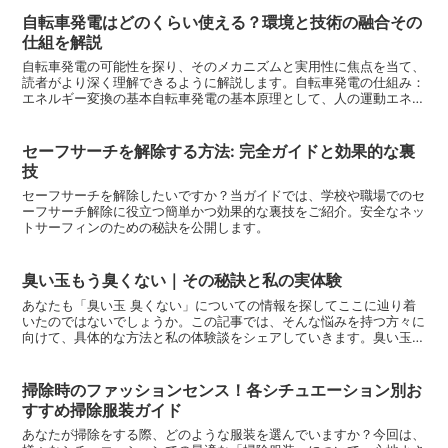
自転車発電はどのくらい使える？環境と技術の融合その
仕組を解説
自転車発電の可能性を探り、そのメカニズムと実用性に焦点を当て、
読者がより深く理解できるように解説します。自転車発電の仕組み：
エネルギー変換の基本自転車発電の基本原理として、人の運動エネル
ギーがどのように電力に変換されるのかを詳細に説明します...
セーフサーチを解除する方法: 完全ガイドと効果的な裏
技
セーフサーチを解除したいですか？当ガイドでは、学校や職場でのセ
ーフサーチ解除に役立つ簡単かつ効果的な裏技をご紹介。安全なネッ
トサーフィンのための秘訣を公開します。
臭い玉もう臭くない｜その秘訣と私の実体験
あなたも「臭い玉 臭くない」についての情報を探してここに辿り着
いたのではないでしょうか。この記事では、そんな悩みを持つ方々に
向けて、具体的な方法と私の体験談をシェアしていきます。臭い玉と
は？原因を知ろう臭い玉とは何か、その原因とは何か。深く...
掃除時のファッションセンス！各シチュエーション別お
すすめ掃除服装ガイド
あなたが掃除をする際、どのような服装を選んでいますか？今回は、