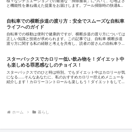
様々なシチュエーションでの最適な「掃除服装」について、心地よさ
と機能性を兼ね備えた提案をお届けします。プール掃除時の快適&実
用的な服装水しぶきが気になるプール掃除。快適さと実用性...
自転車での横断歩道の渡り方：安全でスムーズな自転車
ライフへのガイド
自転車での移動は便利で健康的ですが、横断歩道の渡り方については
正しい知識と技術が求められます。この記事では、自転車 横断歩道
渡り方に関する私の経験と考えを共有し、読者の皆さんの自転車ライ
フをより安全で快適なものにするためのヒントを提供しま...
スターバックスでカロリー低い飲み物を！ダイエット中
も楽しめる罪悪感なしのチョイス！
スターバックスでのひと時は特別。でもダイエット中はカロリーが気
になる……そんなあなたに、私のおすすめカロリー控えめメニューを
紹介します！カロリーコントロールも楽しもう！ダイエットをしてい
るとき、カフェでのオーダーは一苦労。でも、適切な選択を...
ホーム
暮らし