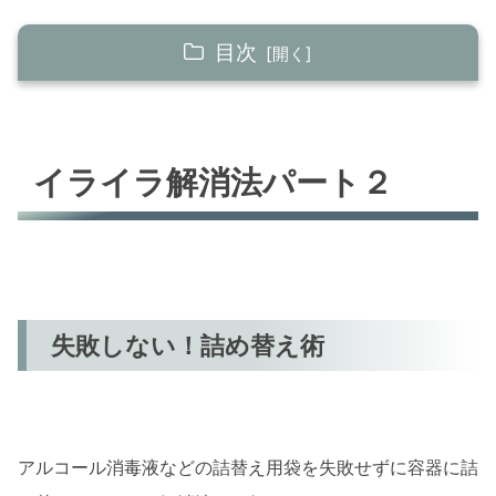
目次
イライラ解消法パート２
失敗しない！詰め替え術
イライラ解消法パート２
そうめん帯取る瞬間ワザ
まとめ
失敗しない！詰め替え術
アルコール消毒液などの詰替え用袋を失敗せずに容器に詰