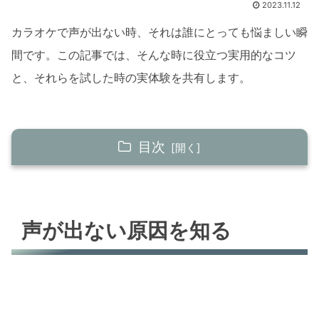
2023.11.12
カラオケで声が出ない時、それは誰にとっても悩ましい瞬
間です。この記事では、そんな時に役立つ実用的なコツ
と、それらを試した時の実体験を共有します。
目次
声が出ない原因を知る
喉の乾燥
声が出ない原因を知る
過度な緊張
効果的なウォーミングアップ
軽いストレッチと発声練習
リップロール