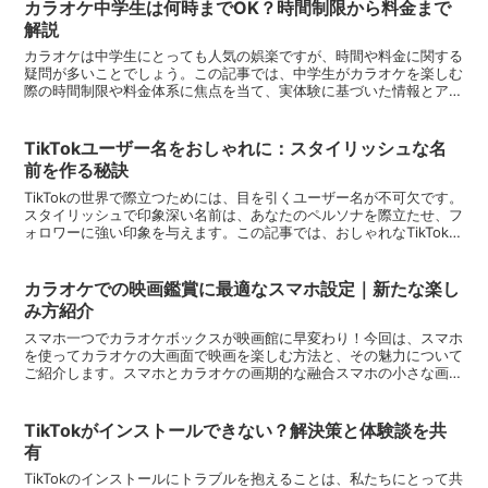
カラオケ中学生は何時までOK？時間制限から料金まで
解説
カラオケは中学生にとっても人気の娯楽ですが、時間や料金に関する
疑問が多いことでしょう。この記事では、中学生がカラオケを楽しむ
際の時間制限や料金体系に焦点を当て、実体験に基づいた情報とアド
バイスを提供します。安心してカラオケを楽しむためのガイ...
TikTokユーザー名をおしゃれに：スタイリッシュな名
前を作る秘訣
TikTokの世界で際立つためには、目を引くユーザー名が不可欠です。
スタイリッシュで印象深い名前は、あなたのペルソナを際立たせ、フ
ォロワーに強い印象を与えます。この記事では、おしゃれなTikTokユ
ーザー名を作るためのヒントを紹介します。イ...
カラオケでの映画鑑賞に最適なスマホ設定｜新たな楽し
み方紹介
スマホ一つでカラオケボックスが映画館に早変わり！今回は、スマホ
を使ってカラオケの大画面で映画を楽しむ方法と、その魅力について
ご紹介します。スマホとカラオケの画期的な融合スマホの小さな画面
を超え、カラオケの大画面で映画を楽しむ方法を探求しまし...
TikTokがインストールできない？解決策と体験談を共
有
TikTokのインストールにトラブルを抱えることは、私たちにとって共