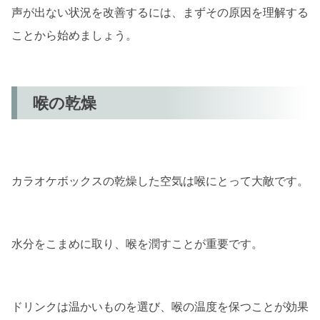
声が出ない状況を改善するには、まずその原因を理解する
正しい姿勢で歌う
ことから始めましょう。
立ち姿勢の重要性
座った姿勢でのコツ
喉の乾燥
選曲の工夫
声域に合った曲を選ぶ
歌いやすい曲を選ぶ
カラオケボックスの乾燥した空気は喉にとって大敵です。
声を休める
間に話す時間を取る
水分をこまめに取り、喉を潤すことが重要です。
他の人の歌を聴く
まとめ
ドリンクは温かいものを選び、喉の温度を保つことが効果