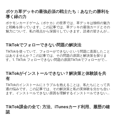
こでは、皆が楽しめるだけでなく、少しドキドキも感じられる...
ポケカ草デッキの最強必須の戦士たち：あなたの勝利を
導く緑の力
ポケモンカードゲーム（ポケカ）の世界では、草デッキは独特の魅力
と戦略を持っています。この記事では、草デッキの最強カードとその
魅力について、私の視点から深掘りしていきます。読者の皆さんが草
デッキの構築に役立つ情報を得られるように、私の経験と知...
TikTokでフォローできない問題の解決法
TikTokを使っていて、フォローができないという問題に直面したこと
はありませんか？この記事では、その問題の原因と解決策を探りま
す。1. TikTok フォローできない問題の原因TikTokでフォローができ
ない状況は多くのユーザーが経験して...
TikTokがインストールできない？解決策と体験談を共
有
TikTokのインストールにトラブルを抱えることは、私たちにとって共
通の悩みです。この記事では、その解決策と私の実体験を分かち合い
ます。インストールできない原因を理解するインストールできない問
題には様々な原因があります。デバイスの互換性、ス...
TikTok課金の全て: 方法、iTunesカード利用、履歴の確
認