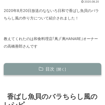
2020.08.20
2020年8月20日放送のなないろ日和で香ばし魚貝のバラ
ちらし風の作り方について紹介されました！
教えてくれたのは和食料理店｢凧｣｢凧HANARE｣オーナー
の高橋善郎さんです
目次
香ばし魚貝のバラちらし風のレシピ
香ばし魚貝のバラちらし風の材料(二人分)
香ばし魚貝のバラちらし風の
香ばし魚貝のバラちらし風の作り方
レシピ