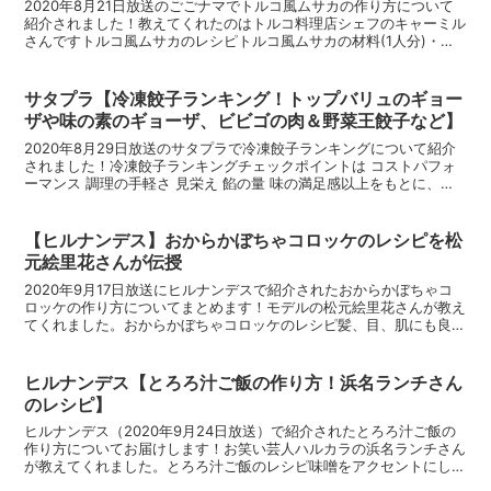
2020年8月21日放送のごごナマでトルコ風ムサカの作り方について
紹介されました！教えてくれたのはトルコ料理店シェフのキャーミル
さんですトルコ風ムサカのレシピトルコ風ムサカの材料(1人分)・長
なす 1本 ・ラム肉(牛肉や鶏肉でもOK) 10...
サタプラ【冷凍餃子ランキング！トップバリュのギョー
ザや味の素のギョーザ、ビビゴの肉＆野菜王餃子など】
2020年8月29日放送のサタプラで冷凍餃子ランキングについて紹介
されました！冷凍餃子ランキングチェックポイントは コストパフォ
ーマンス 調理の手軽さ 見栄え 餡の量 味の満足感以上をもとに、項
目ごとに10点満点で採点、合計点の高い総合ラン...
【ヒルナンデス】おからかぼちゃコロッケのレシピを松
元絵里花さんが伝授
2020年9月17日放送にヒルナンデスで紹介されたおからかぼちゃコ
ロッケの作り方についてまとめます！モデルの松元絵里花さんが教え
てくれました。おからかぼちゃコロッケのレシピ髪、目、肌にも良い
βカロテン豊富なかぼちゃとおからを使ったコロッケで...
ヒルナンデス【とろろ汁ご飯の作り方！浜名ランチさん
のレシピ】
ヒルナンデス（2020年9月24日放送）で紹介されたとろろ汁ご飯の
作り方についてお届けします！お笑い芸人ハルカラの浜名ランチさん
が教えてくれました。とろろ汁ご飯のレシピ味噌をアクセントにした
とろろ汁ご飯のレシピです。とろろ汁ご飯の材料(3人...