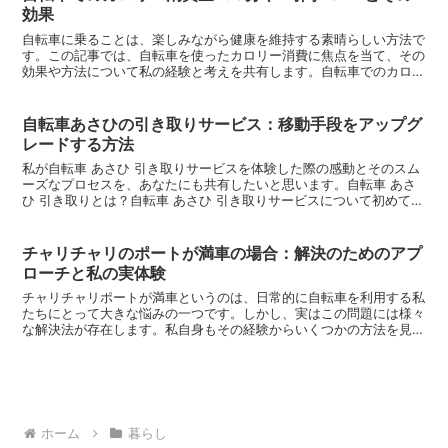
効果
自転車に乗ることは、楽しみながら健康を維持する素晴らしい方法で
す。この記事では、自転車を使ったカロリー消費に焦点を当て、その
効果や方法について私の経験と考えを共有します。自転車でのカロリ
ー消費量を知ることは、健康的なライフスタイルを維持する...
自転車あさひの引き取りサービス：移動手段をアップグ
レードする方法
私が自転車 あさひ 引き取りサービスを体験した際の感動とそのスム
ーズなプロセスを、あなたにも共有したいと思います。自転車 あさ
ひ 引き取りとは？自転車 あさひ 引き取りサービスについて初めて聞
いたときのことを鮮明に覚えています。その日、古い...
チャリチャリのポートが満車の場合：解決のためのアプ
ローチと私の実体験
チャリチャリポートが満車というのは、日常的に自転車を利用する私
たちにとって大きな悩みの一つです。しかし、実はこの問題には様々
な解決法が存在します。私自身もその経験からいくつかの方法を見つ
け、実践してきました。満車の原因を理解するまずは問題の...
ホーム
暮らし