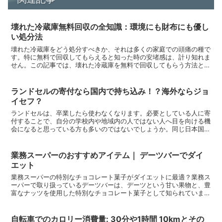
壊れた冷蔵庫無料回収の全知識：環境にも財布にも優し
い処分法
壊れた冷蔵庫をどう処分すべきか、それは多くの家庭での頭痛の種で
す。特に無料で回収してもらえると知った時の安堵感は、計り知れま
せん。この記事では、壊れた冷蔵庫を無料で回収してもらう方法と、
そのプロセスを経験した際の感想や結果を共有します。冷蔵...
ランドセルの寄付なら国内で持ち込み！？海外ならジョ
イセフ？
ランドセルは、卒業したら使わなくなります。必要としている人に寄
付することで、自分の学校内や地域内の人ではない人へ目を向ける機
会になると思っている方も多いのではないでしょうか。同じ日本国内
にも貧しくてランドセルを買えない人もいます。寄付にはお...
業務スーパーのおすすめアイテム｜ デーツバーでダイ
エット
業務スーパーの特別なチョコレート菓子がダイエットに最適？業務ス
ーパーで取り扱っているデーツバーは、デーツという甘い果物と、豊
富なナッツを使用した特別なチョコレート菓子として知られていま
す。デーツバーの特徴デーツは、なつめやしの実としても知ら...
自転車でのカロリー消費量: 30分や1時間 10kmとその