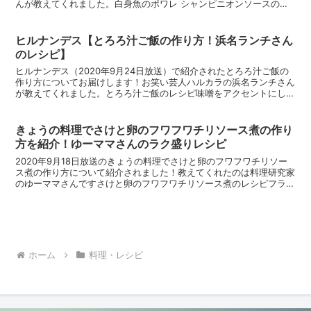
んが教えてくれました。白身魚のポワレ シャンピニオンソースのレ
シピフライパンでバターや油を使い、カリカリ食感に...
ヒルナンデス【とろろ汁ご飯の作り方！浜名ランチさん
のレシピ】
ヒルナンデス（2020年9月24日放送）で紹介されたとろろ汁ご飯の
作り方についてお届けします！お笑い芸人ハルカラの浜名ランチさん
が教えてくれました。とろろ汁ご飯のレシピ味噌をアクセントにした
とろろ汁ご飯のレシピです。とろろ汁ご飯の材料(3人...
きょうの料理でさけと卵のフワフワチリソース煮の作り
方を紹介！ゆーママさんのラク盛りレシピ
2020年9月18日放送のきょうの料理でさけと卵のフワフワチリソー
ス煮の作り方について紹介されました！教えてくれたのは料理研究家
のゆーママさんですさけと卵のフワフワチリソース煮のレシピフライ
パン1つでできる鮭を使った簡単アレンジレシピです。...
ホーム
料理・レシピ