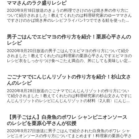
ママさんのラク盛りレシピ
2020年9月18日放送のきょうの料理でさけのかば焼き丼の作り方に
ついて紹介されました！教えてくれたのは料理研究家のゆーママさん
ですさけのかば焼き丼のレシピフライパン1つでできる鮭を使った簡
単レシピです。さけのかば焼き丼の材料(2人分)生さ...
男子ごはんでエビマヨの作り方を紹介！栗原心平さんの
レシピ
2020年9月20日放送の男子ごはんでエビマヨの作り方について紹介
されました！教えてくれたのは料理家の栗原心平さんですエビマヨの
レシピ衣をしっかりつけ食べごたえ満点の、丼にしても美味しい定番
中華のエビマヨレシピです。エビマヨの材料(二人分)...
ごごナマでにんじんリゾットの作り方を紹介！杉山文さ
んのレシピ
2020年8月28日放送のごごナマでにんじんリゾットの作り方につい
て紹介されました！教えてくれたのは料理研究家の杉山文さんですに
んじんリゾットのレシピにんじんリゾットの材料〈2人前〉にんじ
ん 100ｇオリーブ油 小さじ１ベーコン 1枚たまね...
【男子ごはん】白身魚のポワレ シャンピニオンソース
のレシピを栗原心平さんが伝授
2020年9月27日放送に男子ごはんで紹介された白身魚のポワレ シャ
ンピニオンソースの作り方についてまとめます！料理家の栗原心平さ