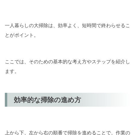
一人暮らしにおすすめの掃除グッズ
大掃除で気をつけること
一人暮らしの大掃除は、効率よく、短時間で終わらせるこ
掃除中の安全対策
とがポイント。
掃除後のケア方法
大掃除の効果とその後の過ごし方
ここでは、そのための基本的な考え方やステップを紹介し
大掃除のメリット
ます。
大掃除後のリラックス方法
読者の皆様への感謝の言葉
効率的な掃除の進め方
感謝の気持ち
一人暮らしの大掃除を成功させるために
まとめ
上から下、左から右の順番で掃除を進めることで、作業の