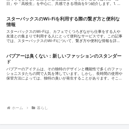
日」や「高校生」を中心に、共感できる理由を5つ紹介します。1. 体
調不良や怪我部活動は体力を要するものが多いため、体調...
スターバックスのWi-Fiを利用する際の繋ぎ方と便利な
情報
スターバックスのWi-Fiは、カフェでくつろぎながら仕事をする人や
友達との集まりで利用する人にとって便利なサービスです。この記事
では、スターバックスのWi-Fiについて、繋ぎ方や便利な情報を詳し
く解説します。スターバックスWi-Fiを利用し...
バブアーは臭くない：新しいファッションのスタンダー
ド
バブアーのアイテムは、その独特のデザインと機能性で多くのファッ
ショニスタたちの間で人気を博しています。しかし、長時間の使用や
保管方法によっては、独特の臭いが発生することがあります。そこ
で、この記事では「バブアー 臭くない」方法を紹介し、私の...
ホーム
暮らし