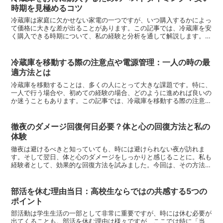
時期を見極めるコツ
冷蔵庫は家庭に欠かせない家電の一つですが、いつ購入するかによっ
て価格に大きな差が出ることがあります。この記事では、冷蔵庫を安
く購入できる時期について、私の経験と分析を通して解説します。こ
の情報が、賢い冷蔵庫選びの参考になることを願っています...
冷蔵庫を移動する際の注意点や電源管理：一人の時の最
適方法とは
冷蔵庫を移動することは、多くの人にとって大きな課題です。特に、
一人で行う場合や、初めての経験の場合、どのように進めれば良いの
か迷うこともあります。この記事では、冷蔵庫を移動する際の注意点
や電源の取り扱い、一人での移動方法に焦点を当て、読者の...
徹夜のダメージ回復何日必要？体と心の回復方法と私の
体験
徹夜は避けるべきと知っていても、時には避けられない夜が訪れま
す。そして翌日、体と心のダメージをしっかりと感じることに。私も
経験者として、効果的な回復方法を試みました。今回は、その方法と
私の実感を共有します。徹夜のダメージ回復に必要な時間徹夜...
部活を休む理由当日：高校生ならではの共感する5つの
ポイント
部活動は学生生活の一部として非常に重要ですが、時には休む必要が
出てくることも。部活を休む理由は様々ですが、ここでは特に「当