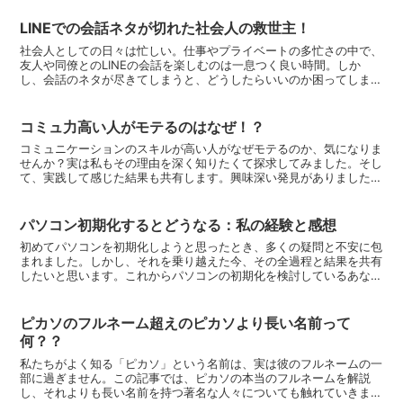
LINEでの会話ネタが切れた社会人の救世主！
社会人としての日々は忙しい。仕事やプライベートの多忙さの中で、
友人や同僚とのLINEの会話を楽しむのは一息つく良い時間。しか
し、会話のネタが尽きてしまうと、どうしたらいいのか困ってしまう
ことも…。そんなあなたのために、今日はLINEでの会話...
コミュ力高い人がモテるのはなぜ！？
コミュニケーションのスキルが高い人がなぜモテるのか、気になりま
せんか？実は私もその理由を深く知りたくて探求してみました。そし
て、実践して感じた結果も共有します。興味深い発見がありましたの
で、ぜひ最後までお読みください。コミュ力の高さがモテる...
パソコン初期化するとどうなる：私の経験と感想
初めてパソコンを初期化しようと思ったとき、多くの疑問と不安に包
まれました。しかし、それを乗り越えた今、その全過程と結果を共有
したいと思います。これからパソコンの初期化を検討しているあなた
に、私の経験が少しでも役立てれば幸いです。なぜパソコン...
ピカソのフルネーム超えのピカソより長い名前って
何？？
私たちがよく知る「ピカソ」という名前は、実は彼のフルネームの一
部に過ぎません。この記事では、ピカソの本当のフルネームを解説
し、それよりも長い名前を持つ著名な人々についても触れていきま