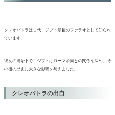
知的な一面
情熱的な一面
クレオパトラとローマ帝国
クレオパトラは古代エジプト最後のファラオとして知られ
カエサルとの関係
ています。
アントニウスとの関係
クレオパトラの遺産
彼女の統治下でエジプトはローマ帝国との関係を深め、そ
文化的遺産
の後の歴史に大きな影響を与えました。
政治的遺産
今、私たちがクレオパトラから学べること
クレオパトラの出自
野心と決断力
外交の重要性