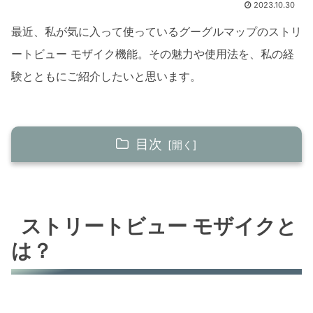
2023.10.30
最近、私が気に入って使っているグーグルマップのストリ
ートビュー モザイク機能。その魅力や使用法を、私の経
験とともにご紹介したいと思います。
目次
ストリートビュー モザイクとは？
基本的な機能紹介
ストリートビュー モザイクと
モザイクの役割と重要性
は？
実際にモザイクを使用した私の経験
初めての挑戦: 驚きの結果
日常生活での役立ち度