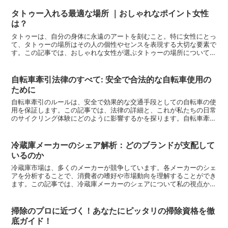
タトゥー入れる最適な場所 ｜おしゃれなポイント女性
は？
タトゥーは、自分の身体に永遠のアートを刻むこと。特に女性にとっ
て、タトゥーの場所はその人の個性やセンスを表現する大切な要素で
す。この記事では、おしゃれな女性が選ぶタトゥーの場所について、
私の経験と感想を交えてご紹介します。首の後ろ首の後ろは...
自転車牽引法律のすべて: 安全で合法的な自転車使用の
ために
自転車牽引のルールは、安全で効果的な交通手段としての自転車の使
用を保証します。この記事では、法律の詳細と、これが私たちの日常
のサイクリング体験にどのように影響するかを探ります。自転車牽引
の基本ルール自転車牽引の法律は、交通安全と効率のバラン...
冷蔵庫メーカーのシェア解析：どのブランドが支配して
いるのか
冷蔵庫市場は、多くのメーカーが競争しています。各メーカーのシェ
アを分析することで、消費者の嗜好や市場動向を理解することができ
ます。この記事では、冷蔵庫メーカーのシェアについて私の視点から
解析し、その結果を共有します。この情報が、冷蔵庫選びに...
掃除のプロに近づく！あなたにピッタリの掃除資格を徹
底ガイド！