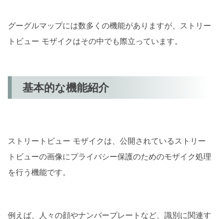
モザイク機能の利点
グーグルマップには数多くの機能がありますが、ストリー
詳細な情報提供
トビュー モザイクはその中でも際立っています。
プライバシー保護のためのモザイク
モザイク機能を最大限に活用するコツ
基本的な機能紹介
モザイクの設定とカスタマイズ
他のユーザーとの情報共有
注意点やよくある質問
ストリートビュー モザイクは、公開されているストリー
モザイクの誤解と真実
トビューの画像にプライバシー保護のためのモザイク処理
よくあるトラブルと対処法
を行う機能です。
まとめ
例えば、人々の顔やナンバープレートなど、識別に関連す