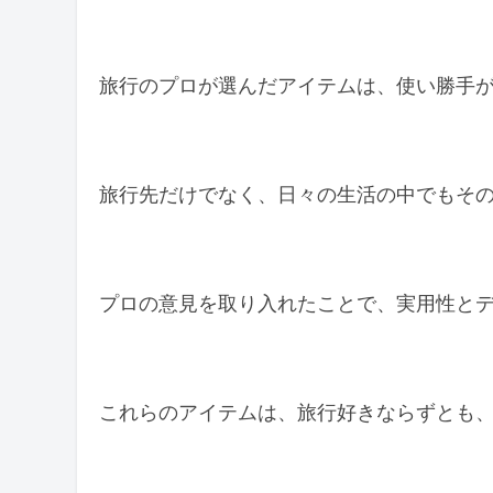
スリコ×JTBコラボの意義
日常と旅の融合
旅行のプロが選んだアイテムは、使い勝手
価値観の共有
読者へのメッセージ
コラボの深い理解
旅行先だけでなく、日々の生活の中でもそ
感謝の気持ち
まとめ
プロの意見を取り入れたことで、実用性と
これらのアイテムは、旅行好きならずとも