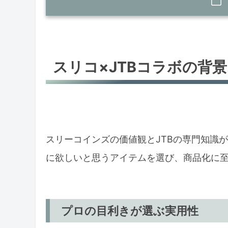
スリコ×JTBコラボの背景
プロの目利きが選ぶ実用性
スリコ×JTBコラボの背景
スリコの価値観とJTBの融合
注目のコラボアイテム
ダブルポーチ：Sサイズ
コスメポーチ：小サイズ
スリーコインズの価値観とJTBの専門知識
に欲しいと思うアイテムを選び、商品化に
実際に使ってみた感想
使い勝手の良さを実感
デザインの魅力
プロの目利きが選ぶ実用性