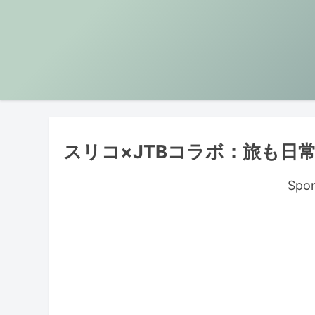
スリコ×JTBコラボ：旅も日
Spon