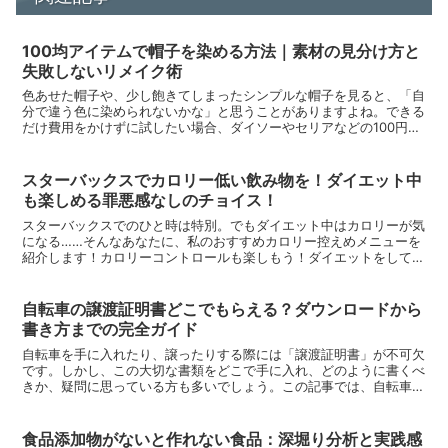
100均アイテムで帽子を染める方法｜素材の見分け方と
失敗しないリメイク術
色あせた帽子や、少し飽きてしまったシンプルな帽子を見ると、「自
分で違う色に染められないかな」と思うことがありますよね。できる
だけ費用をかけずに試したい場合、ダイソーやセリアなどの100円シ
ョップで道具をそろえようと考える方も多いでしょう。帽...
スターバックスでカロリー低い飲み物を！ダイエット中
も楽しめる罪悪感なしのチョイス！
スターバックスでのひと時は特別。でもダイエット中はカロリーが気
になる……そんなあなたに、私のおすすめカロリー控えめメニューを
紹介します！カロリーコントロールも楽しもう！ダイエットをしてい
るとき、カフェでのオーダーは一苦労。でも、適切な選択を...
自転車の譲渡証明書どこでもらえる？ダウンロードから
書き方までの完全ガイド
自転車を手に入れたり、譲ったりする際には「譲渡証明書」が不可欠
です。しかし、この大切な書類をどこで手に入れ、どのように書くべ
きか、疑問に思っている方も多いでしょう。この記事では、自転車の
譲渡証明書の入手方法から記入方法、さらにダウンロードで...
食品添加物がないと作れない食品：深堀り分析と実践感