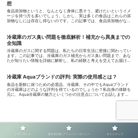
想
食品添加物というと、なんとなく身体に悪そう、避けたいというイメ
ージを持つ方も多いでしょう。しかし、実は多くの食品はこれらの添
加物なしには存在し得ないのです。この記事では、食品添加物がない
と作れない食品の実例と、それを実践した際の感想や結果を...
冷蔵庫のガス臭い問題を徹底解析！補充から異臭までの
全知識
冷蔵庫のガスに関する問題は、私たちの日常生活に密接に関わってい
ます。この記事では、冷蔵庫のガス補充からガス臭い問題まで、あな
たが知りたい情報を詳細に解析し、私の経験と考えを交えてお届けし
ます。読者の皆さんがこの記事を通じて、冷蔵庫のガスに関...
冷蔵庫 Aquaブランドの評判: 実際の使用感とは？
食品を新鮮に保つための必需品、冷蔵庫。その中でもAquaブランド
の冷蔵庫はどのような評判を得ているのでしょうか？私自身の体験を
元に、Aqua冷蔵庫の魅力といくつかの注意点についてお話します。
デザインと使い勝手Aqua冷蔵庫の外観はモダンでス...
ホーム
暮らし
お問い合わせ
運営者情報/プライバシーポリシー
サイトマップ