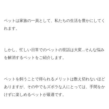
2.2 ハムスター
3. ズボラでも飼えるペットの選び方
ペットは家族の一員として、私たちの生活を豊かにしてく
3.1 あなたのライフスタイルに合わせて
れます。
3.2 予算を考慮する
4. ズボラでも飼えるペットの飼い方
しかし、忙しい日常でのペットの世話は大変…そんな悩み
4.1 ペットの基本的なニーズを理解する
を解消するペットをご紹介します。
4.2 定期的な健康チェック
5. ズボラでも飼えるペットとの楽しい生活
ペットを飼うことで得られるメリットは数え切れないほど
5.1 コミュニケーションを大切に
ありますが、その中でもズボラな人にとっては、手間をか
5.2 ペットとの絆を深める
けずに楽しめるペットが最適です。
まとめ