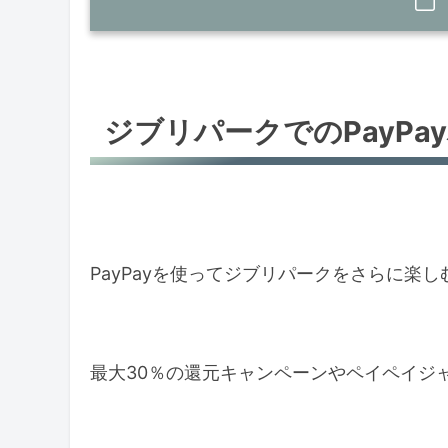
ジブリパークでのPayPay利用ガイド
ペイペイクーポンの活用
ジブリパークでのPayPa
ペイペイジャンボで大当たりを狙
ジブリパーク内でのPayPayの使い方
支払い方法の選択
公式サイトでの最新情報チェック
PayPayを使ってジブリパークをさらに楽
ジブリパーク周辺の自治体キャンペー
還元率の高い自治体を狙う
最大30％の還元キャンペーンやペイペイジ
キャンペーン対象店舗のリサーチ