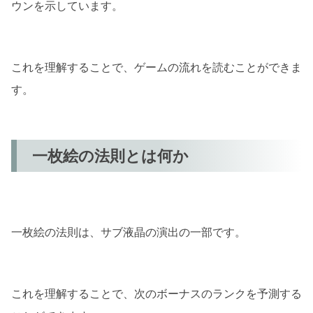
ウンを示しています。
これを理解することで、ゲームの流れを読むことができま
す。
一枚絵の法則とは何か
一枚絵の法則は、サブ液晶の演出の一部です。
これを理解することで、次のボーナスのランクを予測する