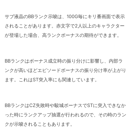
サブ液晶のBBランク示唆は、100G毎にキリ番画面で表示
されることがあります。赤文字で2人以上のキャラクター
が登場した場合、高ランクボーナスの期待ができます。
BBランクはボーナス成立時の振り分けに影響し、内部ラ
ンクが高いほどエピソードボーナスの振り分け率が上がり
ます。これはST突入率にも関連しています。
BBランクはCZ失敗時や駿城ボーナスでSTに突入できなか
った時にランクアップ抽選が行われるので、その時のラン
クが示唆されることもあります。