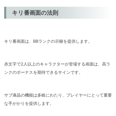
キリ番画面の法則
キリ番画面は、BBランクの示唆を提供します。
赤文字で2人以上のキャラクターが登場する画面は、高ラ
ンクのボーナスを期待できるサインです。
サブ液晶の機能は多岐にわたり、プレイヤーにとって重要
な手がかりを提供します。