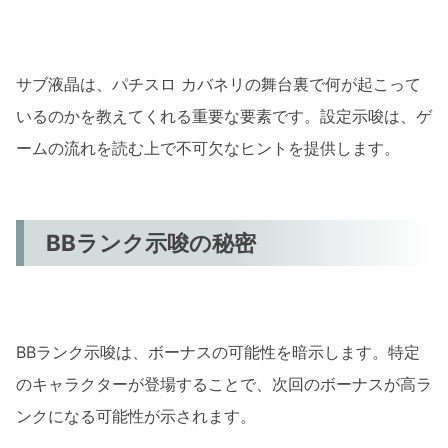
キリ番画面の法則
プレイヤーの心をつかむ演出
サブ液晶は、パチスロ カバネリの舞台裏で何が起こって
感情を揺さぶるキャラクターたち
いるのかを教えてくれる重要な要素です。設定示唆は、ゲ
おみくじ演出の背後にあるストーリー
ームの流れを読む上で不可欠なヒントを提供します。
勝利への道標: サブ液晶のQ&A
サブ液晶で示されるゲーム数の意味
BBランク示唆の秘密
一枚絵の法則とは何か
まとめ: パチスロ カバネリの深層
BBランク示唆は、ボーナスの可能性を暗示します。特定
のキャラクターが登場することで、次回のボーナスが高ラ
ンクになる可能性が示されます。