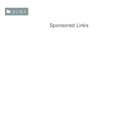
エンタメ
Sponsored Links