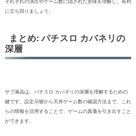
それぞれの演出やゲーム数に隠された意味を理解し、有利
に立ち回りましょう。
まとめ: パチスロ カバネリの
深層
サブ液晶は、パチスロ カバネリの深層を理解するための
鍵です。設定示唆から天井ゲーム数の確認方法まで、これ
らの情報を活用することで、ゲームの真価を引き出すこと
ができます。