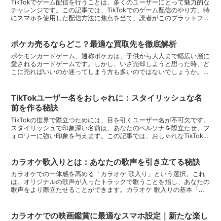
TikTokでゲーム配信を行うことは、多くのユーザーにとって魅力的な
チャレンジです。この記事では、TikTokでのゲーム配信のやり方、特
にスマホを使用した配信方法に焦点を当て、読者がこのプラットフォ
ームでゲーム配信を行うための具体的な手順と...
ポケカ売るならどこ？最適な買取先を徹底解析
ポケモンカードゲーム、通称ポケカは、子供から大人まで幅広い層に
愛されるカードゲームです。しかし、いざ売却しようと思った時、ど
こに売ればいいのか迷ってしまう方も多いのではないでしょうか。ポ
ケカ売却の基本ポケカを売る際の基本を押さえましょう。市...
TikTokユーザー名をおしゃれに：スタイリッシュな名
前を作る秘訣
TikTokの世界で際立つためには、目を引くユーザー名が不可欠です。
スタイリッシュで印象深い名前は、あなたのペルソナを際立たせ、フ
ォロワーに強い印象を与えます。この記事では、おしゃれなTikTokユ
ーザー名を作るためのヒントを紹介します。イ...
カラオケ歌入りとは：あなたの歌声を引き立てる秘訣
カラオケでの一体感を高める「カラオケ 歌入り」という選択。これ
は、オリジナルの歌声が入ったトラックで歌うことを指し、あなたの
歌声をより際立たせることができます。カラオケ 歌入りの基本「カ
ラオケ 歌入り」とは、オリジナルアーティストの歌声が部...
カラオケでの映画鑑賞に最適なスマホ設定｜新たな楽し