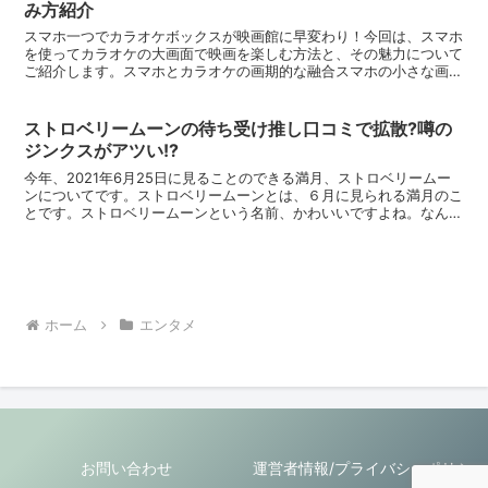
み方紹介
スマホ一つでカラオケボックスが映画館に早変わり！今回は、スマホ
を使ってカラオケの大画面で映画を楽しむ方法と、その魅力について
ご紹介します。スマホとカラオケの画期的な融合スマホの小さな画面
を超え、カラオケの大画面で映画を楽しむ方法を探求しまし...
ストロベリームーンの待ち受け推し口コミで拡散?噂の
ジンクスがアツい!?
今年、2021年6月25日に見ることのできる満月、ストロベリームー
ンについてです。ストロベリームーンとは、６月に見られる満月のこ
とです。ストロベリームーンという名前、かわいいですよね。なんで
ストロベリームーンという名前なのかは、もともとアメ...
ホーム
エンタメ
お問い合わせ
運営者情報/プライバシーポリシ