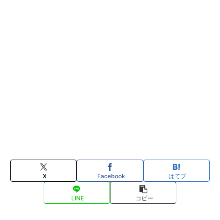
X
Facebook
はてブ
LINE
コピー