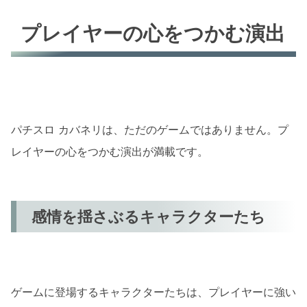
プレイヤーの心をつかむ演出
パチスロ カバネリは、ただのゲームではありません。プ
レイヤーの心をつかむ演出が満載です。
感情を揺さぶるキャラクターたち
ゲームに登場するキャラクターたちは、プレイヤーに強い