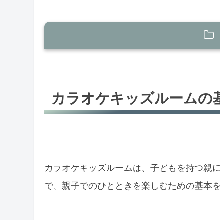
カラオケキッズルームの基本知識
キッズルームの安全性
カラオケキッズルームの
遊び心を刺激する設備
東京のおすすめカラオケキッズルーム
アクセス抜群の立地
多彩なプログラム
カラオケキッズルームは、子どもを持つ親
で、親子でのひとときを楽しむための基本
千葉で見つける家族向けカラオケスポ
リーズナブルな価格設定