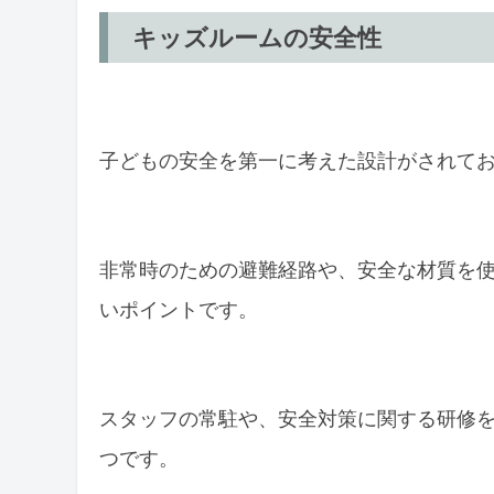
充実の食事メニュー
キッズルームの安全性
埼玉の隠れたカラオケキッズルームの
広々とした空間
子どもの安全を第一に考えた設計がされて
親子で楽しむイベント
カラオケキッズルームの選び方と活用
安全性と遊び心を重視
非常時のための避難経路や、安全な材質を
いポイントです。
料金体系の確認
まとめ
スタッフの常駐や、安全対策に関する研修
つです。