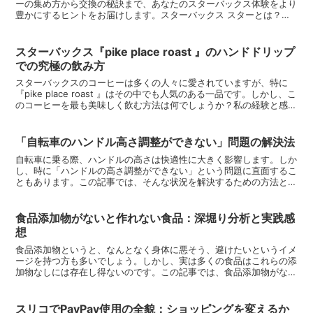
ーの集め方から交換の秘訣まで、あなたのスターバックス体験をより
豊かにするヒントをお届けします。スターバックス スターとは？ス
ターバックス スターの基本を解説。スターバックス スタ...
スターバックス『pike place roast 』のハンドドリップ
での究極の飲み方
スターバックスのコーヒーは多くの人々に愛されていますが、特に
『pike place roast 』はその中でも人気のある一品です。しかし、こ
のコーヒーを最も美味しく飲む方法は何でしょうか？私の経験と感想
をもとに、その答えを探してみました。『...
「自転車のハンドル高さ調整ができない」問題の解決法
自転車に乗る際、ハンドルの高さは快適性に大きく影響します。しか
し、時に「ハンドルの高さ調整ができない」という問題に直面するこ
ともあります。この記事では、そんな状況を解決するための方法と私
の経験を共有し、快適なライディングへの道を探求します。...
食品添加物がないと作れない食品：深堀り分析と実践感
想
食品添加物というと、なんとなく身体に悪そう、避けたいというイメ
ージを持つ方も多いでしょう。しかし、実は多くの食品はこれらの添
加物なしには存在し得ないのです。この記事では、食品添加物がない
と作れない食品の実例と、それを実践した際の感想や結果を...
スリコでPayPay使用の全貌：ショッピングを変えるか