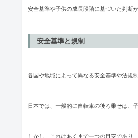
子供とのコミュニケーション
安全基準や子供の成長段階に基づいた判断
楽しいルートの選び方
初心者親御さんのための安全運転テク
安全基準と規制
バランスの取り方
緊急時の対処法
地域コミュニティとの連携
各国や地域によって異なる安全基準や法規
地域の安全イベント
他の家族との交流
日本では、一般的に自転車の後ろ乗せは、子
まとめ
しかし、これはあくまで一つの目安であり