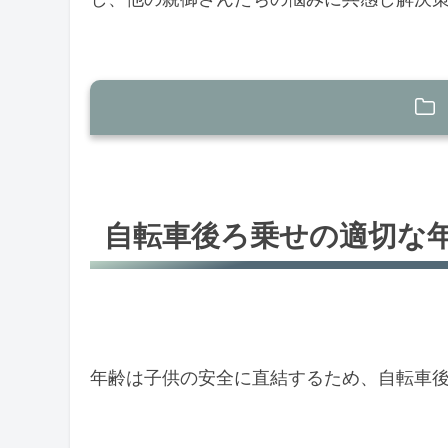
自転車後ろ乗せの適切な年齢
安全基準と規制
自転車後ろ乗せの適切な
子供の成長と発達
必要な安全装備
子供用ヘルメットの選び方
安全なチャイルドシートの選び方
年齢は子供の安全に直結するため、自転車
共に楽しむコツ