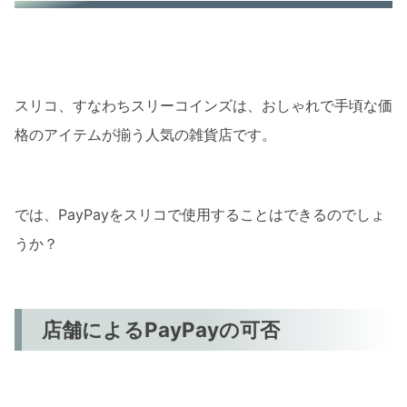
スムーズなQRコード決済
キャッシュレスの利便性
スリコで PayPayの利用可能店舗
スリコ、すなわちスリーコインズは、おしゃれで手頃な価
PayPay対応店舗の一覧
格のアイテムが揃う人気の雑貨店です。
店舗ごとの決済方法の違い
スリコで PayPayを使うべきか
では、PayPayをスリコで使用することはできるのでしょ
PayPayのメリット
うか？
他の決済方法との比較
スリコで PayPayの今後
店舗によるPayPayの可否
まとめ