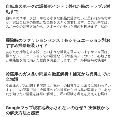
自転車スポークの調整ポイント：外れた時のトラブル対
処まで
自転車のスポークは、単なる小さな部品に過ぎないと思われがちです
が、実は自転車の性能と安全性を大きく左右します。この記事では、
スポークの調整方法から、スポークが外れた際の対処法まで、私の経
験と知識を通じて解説します。自転車スポーク調整の基本ス...
掃除時のファッションセンス！各シチュエーション別お
すすめ掃除服装ガイド
あなたが掃除をする際、どのような服装を選んでいますか？今回は、
様々なシチュエーションでの最適な「掃除服装」について、心地よさ
と機能性を兼ね備えた提案をお届けします。プール掃除時の快適&実
用的な服装水しぶきが気になるプール掃除。快適さと実用性...
冷蔵庫のガス臭い問題を徹底解析！補充から異臭までの
全知識
冷蔵庫のガスに関する問題は、私たちの日常生活に密接に関わってい
ます。この記事では、冷蔵庫のガス補充からガス臭い問題まで、あな
たが知りたい情報を詳細に解析し、私の経験と考えを交えてお届けし
ます。読者の皆さんがこの記事を通じて、冷蔵庫のガスに関...
Googleマップ現在地表示されないのなぜ？ 実体験から
の解決方法と感想