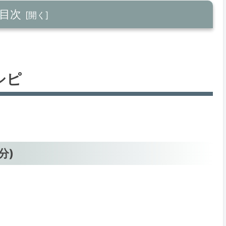
目次
)
シピ
分)