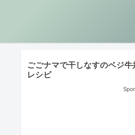
ごごナマで干しなすのベジ牛
レシピ
Spon