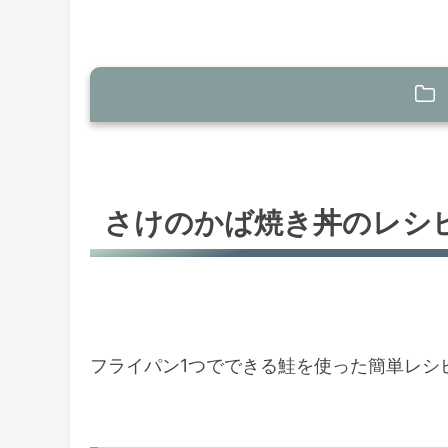
さけのかば焼き丼のレシピ
さけのかば焼き丼の材料(2人分)
さけのかば焼き丼のレシ
さけのかば焼き丼の作り方
まとめ
フライパン1つでできる鮭を使った簡単レシ