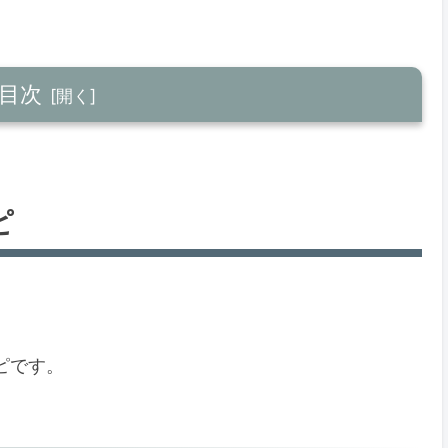
目次
ピ
ピです。