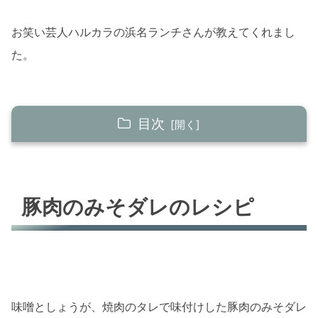
お笑い芸人ハルカラの浜名ランチさんが教えてくれまし
た。
目次
豚肉のみそダレのレシピ
豚肉のみそダレの材料(3人分)
豚肉のみそダレのレシピ
豚肉のみそダレの作り方
まとめ
味噌としょうが、焼肉のタレで味付けした豚肉のみそダレ