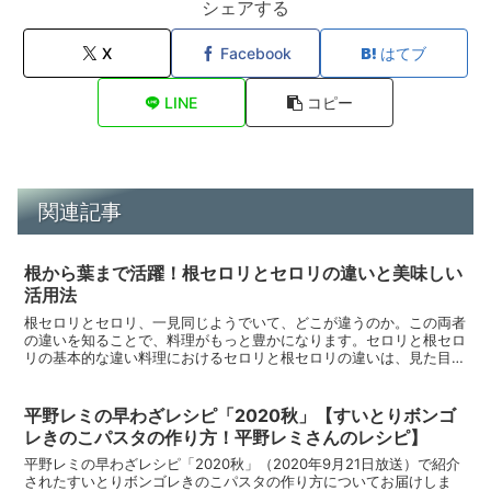
シェアする
X
Facebook
はてブ
LINE
コピー
関連記事
根から葉まで活躍！根セロリとセロリの違いと美味しい
活用法
根セロリとセロリ、一見同じようでいて、どこが違うのか。この両者
の違いを知ることで、料理がもっと豊かになります。セロリと根セロ
リの基本的な違い料理におけるセロリと根セロリの違いは、見た目や
味わい、利用方法に大きく表れています。セロリはそのまま...
平野レミの早わざレシピ「2020秋」【すいとりボンゴ
レきのこパスタの作り方！平野レミさんのレシピ】
平野レミの早わざレシピ「2020秋」（2020年9月21日放送）で紹介
されたすいとりボンゴレきのこパスタの作り方についてお届けしま