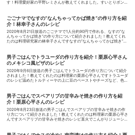
す！料理愛好家の平野レミさんが教えてくれました。すいとりボンゴ
レきのこパスタのレシピすいとりボンゴレきのこパス...
ごごナマでなすの”なんちゃってかば焼き”の作り方を紹
介！林幸子さんのレシピ
2020年8月21日放送のごごナマで1人分約90円で作れる、なすの”な
んちゃってかば焼き”の作り方について紹介されました！教えてくれ
たのは料理研究家の林幸子さんですなすの”なんちゃってかば焼き”の
レシピなすの”なんちゃってかば焼き”の材料な...
男子ごはんでトラユーダの作り方を紹介！栗原心平さん
のメキシコ風ピザのレシピ
2020年9月6日放送の男子ごはんでトラユーダの作り方について紹介
されました！教えてくれたのは料理家の栗原心平さんですトラユーダ
のレシピ温めたトルティーヤの上に豆のペーストやチーズなど、色々
な具材をトッピングしたメキシコ風ピザのトラユーダレ...
男子ごはんでスペアリブの甘辛みそ焼きの作り方を紹
介！栗原心平さんのレシピ
2020年8月23日放送の男子ごはんでスペアリブの甘辛みそ焼きの作
り方について紹介されました！教えてくれたのは料理家の栗原心平さ
んですスペアリブの甘辛みそ焼きのレシピ直火でこんがりジューシ
ー！スペアリブの甘辛みそ焼きの作り方です。スペアリブ...
男子ごはんでナスの冷やし南蛮漬けの作り方を紹介！栗