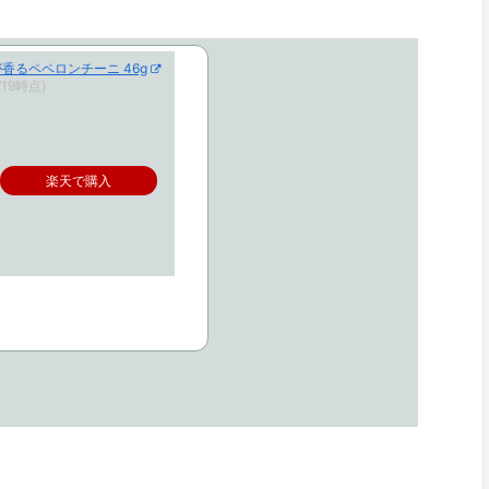
香るペペロンチーニ 46g
/19時点)
楽天で購入