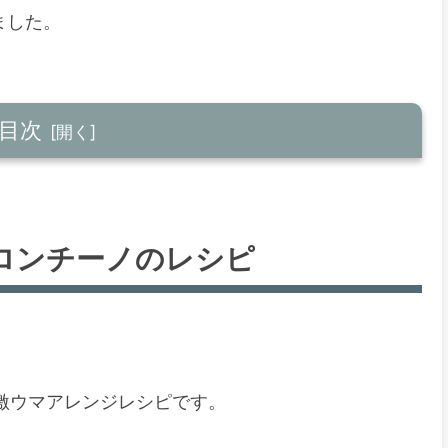
ました。
目次
レシピ
の材料(1人分)
ロンチーノのレシピ
ノの作り方
激ウマアレンジレシピです。